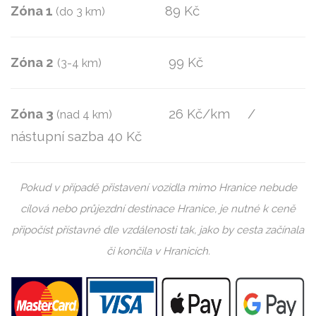
Zóna 1
89 Kč
(do 3 km)
Zóna 2
99 Kč
(3-4 km)
Zóna 3
26 Kč/km /
(nad 4 km)
nástupní sazba 40 Kč
Pokud v případě přistavení vozidla mimo Hranice nebude
cílová nebo průjezdní destinace Hranice, je nutné k ceně
připočíst přístavné dle vzdálenosti tak, jako by cesta začínala
či končila v Hranicích.