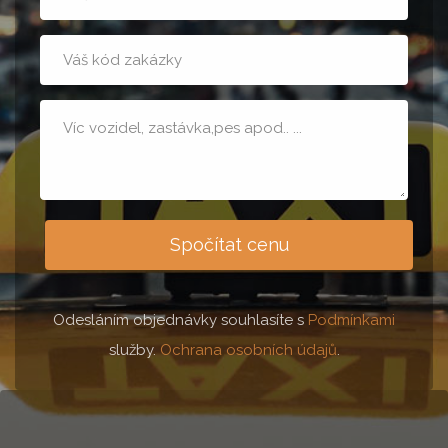
osob
t08
Poznámka
Spočítat cenu
Odesláním objednávky souhlasíte s
Podmínkami
služby.
Ochrana osobních údajů
.