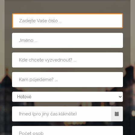
Telefon
Jméno
Místo
nástupu
Cílová
adresa
zpusobPlatby
Kdy
Počet